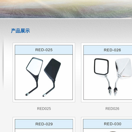
产品展示
RED025
RED026